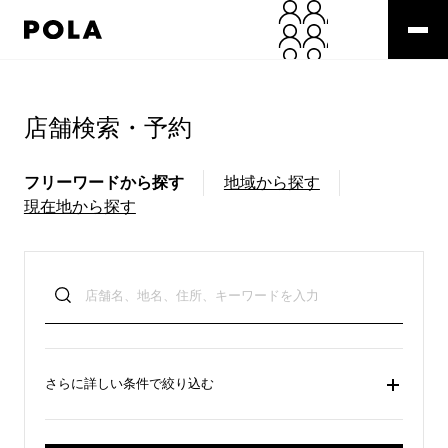
ペ
ー
ジ
の
コ
先
ン
頭
テ
店舗検索・予約
で
ン
す
ツ
コ
エ
フリーワードから探す
地域から探す
ン
リ
現在地から探す
テ
ア
ン
で
ツ
す
エ
リ
ア
へ
さらに詳しい条件で絞り込む