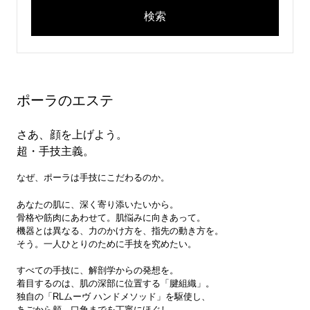
検索
ポーラのエステ
さあ、顔を上げよう。
動
超・手技主義。
なぜ、ポーラは手技にこだわるのか。
画
あなたの肌に、深く寄り添いたいから。
骨格や筋肉にあわせて。肌悩みに向きあって。
を
機器とは異なる、力のかけ方を、指先の動き方を。
そう。一人ひとりのために手技を究めたい。
再
すべての手技に、解剖学からの発想を。
着目するのは、肌の深部に位置する「腱組織」。
独自の「RLムーヴ ハンドメソッド」を駆使し、
生
あごから頬、口角までを丁寧にほぐし、