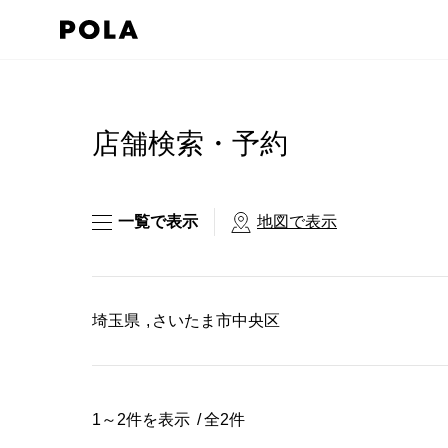
ペ
ー
ジ
コ
の
ン
先
テ
店舗検索・予約
頭
ン
で
ツ
す
エ
一覧で表示
地図で表示
コ
リ
ン
ア
テ
で
埼玉県
さいたま市中央区
ン
す
ツ
エ
リ
1～2件を表示
全2件
ア