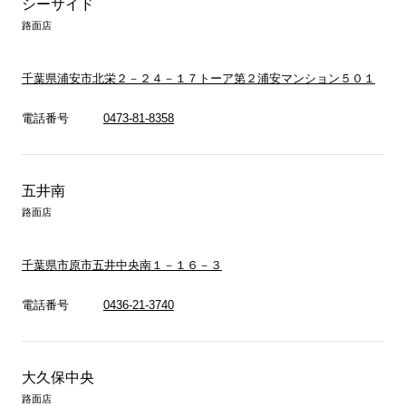
シーサイド
路面店
千葉県浦安市北栄２－２４－１７トーア第２浦安マンション５０１
電話番号
0473-81-8358
五井南
路面店
千葉県市原市五井中央南１－１６－３
電話番号
0436-21-3740
大久保中央
路面店