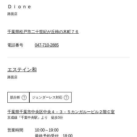
Ｄｉｏｎｅ
路面店
千葉県松戸市二十世紀が丘柿の木町７６
電話番号
047-710-2885
エステイン和
路面店
肌分析
ジェンダーレス対応
千葉県千葉市中央区中央４－３－５カンガルービル２階Ｃ室
京成線『千葉中央駅』より 徒歩3分
詳しくはこちら
営業時間
10:00～19:00
最終予約受付 18:00