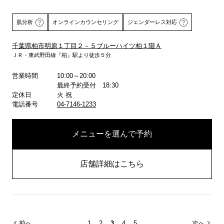
肌分析
オンラインカウンセリング
ジェンダーレス対応
千葉県柏市明原１丁目２－５ブルーハイツ柏１階Ａ
ＪＲ・東武野田線『柏』駅より徒歩５分
詳しくはこちら
営業時間
10:00～20:00
最終予約受付 18:30
定休日
火 祝
電話番号
04-7146-1233
メニューを選んで予約
店舗詳細はこちら
前へ
1
2
3
4
5
次へ