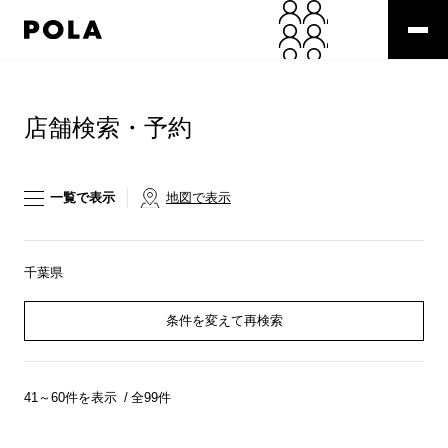
ペ
ー
ジ
の
コ
先
ン
頭
テ
店舗検索・予約
で
ン
す
ツ
コ
エ
ン
リ
一覧で表示
地図で表示
テ
ア
ン
で
ツ
す
エ
千葉県
リ
ア
条件を変えて再検索
へ
41～60件を表示
全99件