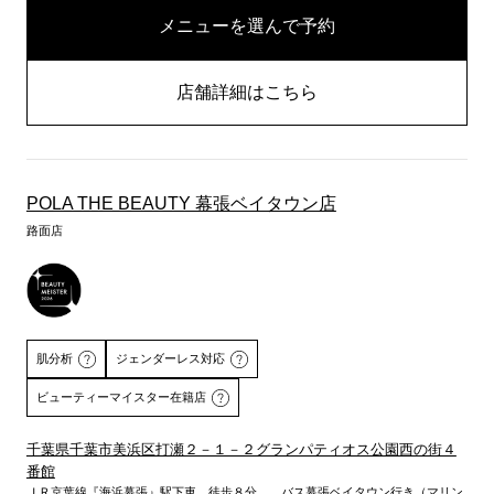
メニューを選んで予約
店舗詳細はこちら
POLA THE BEAUTY 幕張ベイタウン店
路面店
肌分析
ジェンダーレス対応
ビューティーマイスター在籍店
千葉県千葉市美浜区打瀬２－１－２グランパティオス公園西の街４
番館
詳しくはこちら
ＪＲ京葉線『海浜幕張』駅下車 徒歩８分 。バス幕張ベイタウン行き（マリン