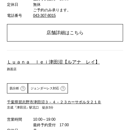
定休日
無休
ご予約のみ承ります。
電話番号
043-307-8015
店舗詳細はこちら
Ｌｕａｎａ ｌｅｉ津田沼【ルアナ レイ】
路面店
肌分析
ジェンダーレス対応
千葉県習志野市津田沼３－４－２３カーサポルタ２１Ｂ
京成『津田沼』駅北口 徒歩3分
詳しくはこちら
営業時間
10:00～19:00
最終予約受付 17:00