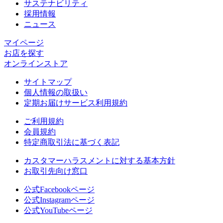
サステナビリティ
採用情報
ニュース
マイページ​
お店を探す​
オンラインストア​
サイトマップ
個人情報の取扱い
定期お届けサービス利用規約
ご利用規約
会員規約
特定商取引法に基づく表記
カスタマーハラスメントに対する基本方針
お取引先向け窓口
公式Facebookページ
公式Instagramページ
詳しくはこちら
詳しくはこちら
公式YouTubeページ