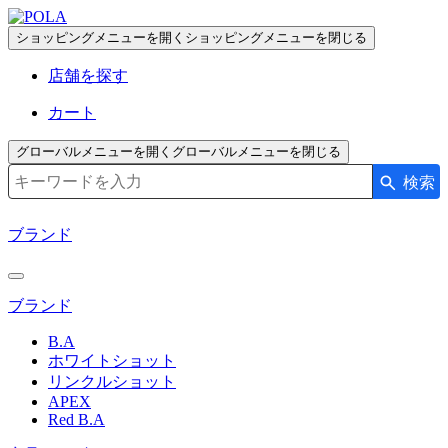
ペ
ー
ショッピングメニューを開く
ショッピングメニューを閉じる
ジ
店舗を探す
の
先
カート
頭
で
グローバルメニューを開く
グローバルメニューを閉じる
す
検索
検索キーワード入力
コ
ン
ブランド
テ
ン
ツ
ブランド
エ
リ
B.A
ア
ホワイトショット
へ
リンクルショット
APEX
Red B.A