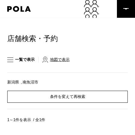
ペ
ー
ジ
の
コ
先
ン
頭
テ
店舗検索・予約
で
ン
す
ツ
コ
エ
ン
リ
一覧で表示
地図で表示
テ
ア
ン
で
ツ
す
エ
新潟県
南魚沼市
リ
ア
条件を変えて再検索
へ
1～1件を表示
全1件