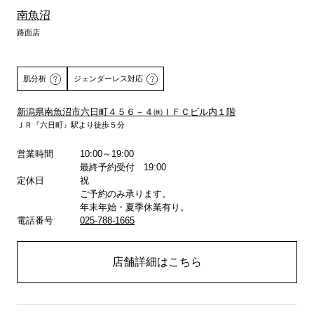
南魚沼
路面店
肌分析
ジェンダーレス対応
新潟県南魚沼市六日町４５６－４㈱ＩＦＣビル内１階
ＪＲ『六日町』駅より徒歩５分
詳しくはこちら
営業時間
10:00～19:00
最終予約受付 19:00
定休日
祝
ご予約のみ承ります。
年末年始・夏季休業有り。
電話番号
025-788-1665
店舗詳細はこちら