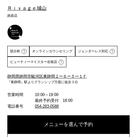
Ｒｉｖａｇｅ城山
路面店
肌分析
オンラインカウンセリング
ジェンダーレス対応
ビューティーマイスター在籍店
静岡県静岡市駿河区東静岡２ー６ー５ー１Ｆ
『東静岡』駅よりグランシップ方面に徒歩３分
詳しくはこちら
営業時間
10:00～19:00
最終予約受付 18:00
電話番号
054-283-0588
メニューを選んで予約