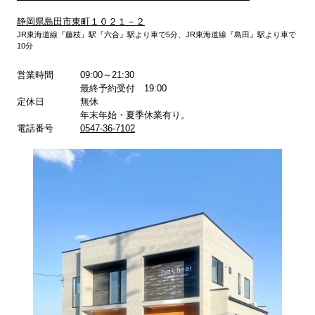
静岡県島田市東町１０２１－２
JR東海道線『藤枝』駅『六合』駅より車で5分、JR東海道線『島田』駅より車で
10分
詳しくはこちら
詳しくはこちら
営業時間
09:00～21:30
最終予約受付 19:00
定休日
無休
年末年始・夏季休業有り。
電話番号
0547-36-7102