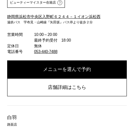
ビューティーマイスター在籍店
静岡県浜松市中央区入野町６２４４－１イオン浜松西
遠鉄バス 宇布見・山崎線『矢田坂』バス停より徒歩２分
詳しくはこちら
詳しくはこちら
営業時間
10:00～20:00
最終予約受付 18:00
定休日
無休
電話番号
053-440-7488
メニューを選んで予約
店舗詳細はこちら
白羽
路面店