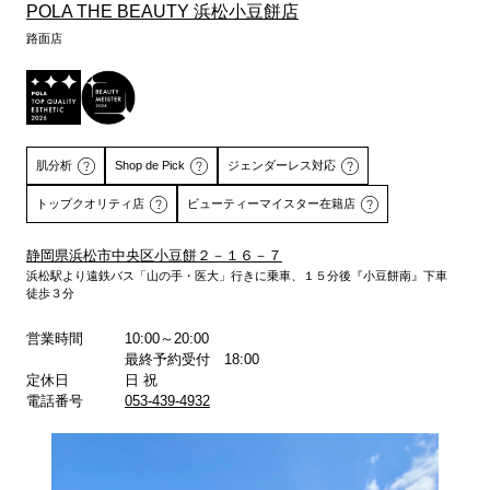
POLA THE BEAUTY 浜松小豆餅店
路面店
肌分析
Shop de Pick
ジェンダーレス対応
トップクオリティ店
ビューティーマイスター在籍店
静岡県浜松市中央区小豆餅２－１６－７
浜松駅より遠鉄バス「山の手・医大」行きに乗車、１５分後『小豆餅南』下車
徒歩３分
詳しくはこちら
詳しくはこちら
営業時間
10:00～20:00
最終予約受付 18:00
定休日
日 祝
電話番号
053-439-4932