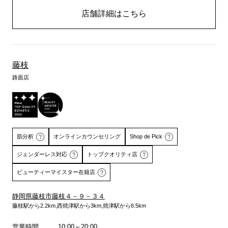
店舗詳細はこちら
藤枝
路面店
肌分析
オンラインカウンセリング
Shop de Pick
ジェンダーレス対応
トップクオリティ店
ビューティーマイスター在籍店
静岡県藤枝市藤枝４－９－３４
詳しくはこちら
詳しくはこちら
藤枝駅から2.2km,西焼津駅から3km,焼津駅から6.5km
営業時間
10:00～20:00