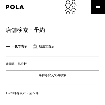
ペ
ー
ジ
の
コ
先
ン
頭
テ
店舗検索・予約
で
ン
す
ツ
コ
エ
ン
リ
一覧で表示
地図で表示
テ
ア
ン
で
ツ
す
エ
静岡県
肌分析
リ
ア
条件を変えて再検索
へ
1～20件を表示
全72件