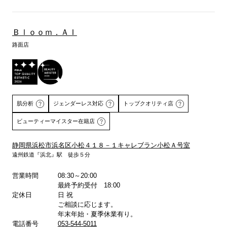
Ｂｌｏｏｍ．ＡＩ
路面店
肌分析
ジェンダーレス対応
トップクオリティ店
ビューティーマイスター在籍店
静岡県浜松市浜名区小松４１８－１キャレブラン小松Ａ号室
遠州鉄道『浜北』駅 徒歩５分
詳しくはこちら
営業時間
08:30～20:00
最終予約受付 18:00
定休日
日 祝
ご相談に応じます。
年末年始・夏季休業有り。
電話番号
053-544-5011