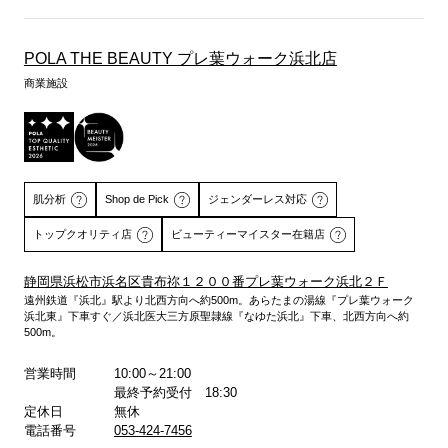
POLA THE BEAUTY プレ葉ウォーク浜北店
商業施設
肌分析
Shop de Pick
ジェンダーレス対応
トップクオリティ店
ビューティーマイスター在籍店
静岡県浜松市浜名区貴布祢１２００番プレ葉ウォーク浜北２Ｆ
遠州鉄道『浜北』駅より北西方向へ約500m。あらたまの湯線『プレ葉ウォーク
浜北東』下車すぐ／浜北医大三方原聖隷線『なゆた浜北』下車、北西方向へ約
詳しくはこちら
詳しくはこちら
500m。
営業時間
10:00～21:00
最終予約受付 18:30
定休日
無休
電話番号
053-424-7456