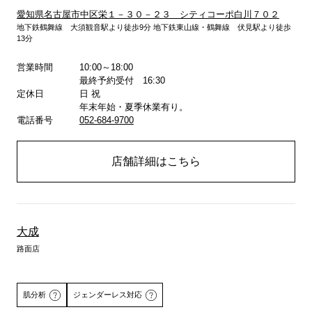
愛知県名古屋市中区栄１－３０－２３ シティコーポ白川７０２
地下鉄鶴舞線 大須観音駅より徒歩9分 地下鉄東山線・鶴舞線 伏見駅より徒歩
13分
詳しくはこちら
営業時間
10:00～18:00
最終予約受付 16:30
定休日
日 祝
年末年始・夏季休業有り。
電話番号
052-684-9700
店舗詳細はこちら
大成
路面店
肌分析
ジェンダーレス対応