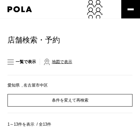
ペ
ー
ジ
の
コ
先
ン
頭
テ
店舗検索・予約
で
ン
す
ツ
コ
エ
ン
リ
一覧で表示
地図で表示
テ
ア
ン
で
ツ
す
エ
愛知県
名古屋市中区
リ
ア
条件を変えて再検索
へ
1～13件を表示
全13件