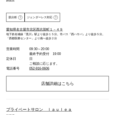
路面店
肌分析
ジェンダーレス対応
愛知県名古屋市北区西志賀町１－４９
地下鉄名城線『黒川』駅より徒歩１５分。市バス『西ハサバ』より徒歩５分。
詳しくはこちら
「西都医療センター」より南へ徒歩２分
営業時間
09:30～20:00
最終予約受付 19:00
定休日
日
ご相談に応じます。
電話番号
052-916-0606
店舗詳細はこちら
プライベートサロン ｌａｕｌｅａ