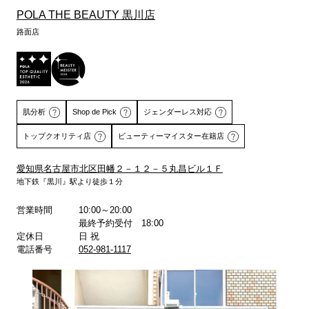
POLA THE BEAUTY 黒川店
路面店
肌分析
Shop de Pick
ジェンダーレス対応
トップクオリティ店
ビューティーマイスター在籍店
愛知県名古屋市北区田幡２－１２－５丸昌ビル１Ｆ
地下鉄『黒川』駅より徒歩１分
詳しくはこちら
詳しくはこちら
営業時間
10:00～20:00
最終予約受付 18:00
定休日
日 祝
電話番号
052-981-1117