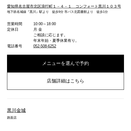
愛知県名古屋市北区浪打町１－４－１ コンフォート黒川１０３号
地下鉄名城線『黒川』駅より 徒歩9分 市バス北図書館より 徒歩1分
営業時間
10:00～18:00
詳しくはこちら
定休日
月 金
ご相談に応じます。
年末年始・夏季休業有り。
電話番号
052-508-6252
メニューを選んで予約
店舗詳細はこちら
黒川金城
路面店