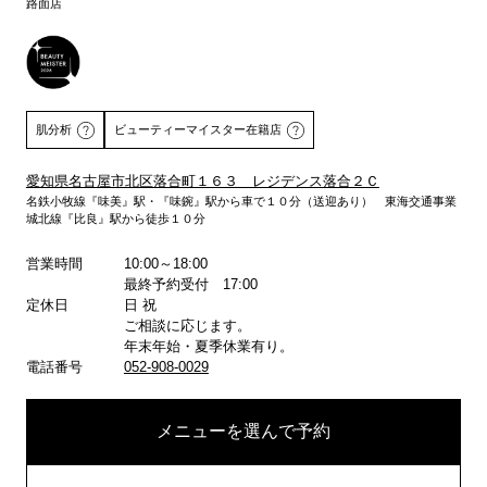
路面店
肌分析
ビューティーマイスター在籍店
愛知県名古屋市北区落合町１６３ レジデンス落合２Ｃ
名鉄小牧線『味美』駅・『味鋺』駅から車で１０分（送迎あり） 東海交通事業
詳しくはこちら
城北線『比良』駅から徒歩１０分
営業時間
10:00～18:00
最終予約受付 17:00
定休日
日 祝
ご相談に応じます。
年末年始・夏季休業有り。
電話番号
052-908-0029
メニューを選んで予約