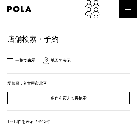
ペ
ー
ジ
の
コ
先
ン
頭
テ
店舗検索・予約
で
ン
す
ツ
コ
エ
ン
リ
一覧で表示
地図で表示
テ
ア
ン
で
ツ
す
エ
愛知県
名古屋市北区
リ
ア
条件を変えて再検索
へ
1～13件を表示
全13件