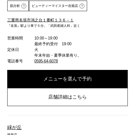
肌分析
ビューティーマイスター在籍店
三重県名張市鴻之台１番町１３６－１
『名張』駅より車で５分。「武田産婦人科」近く
詳しくはこちら
営業時間
10:00～19:00
最終予約受付 19:00
定休日
火
年末年始・夏季休業有り。
電話番号
0595-64-6078
メニューを選んで予約
店舗詳細はこちら
緑が丘
路面店