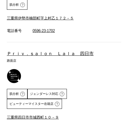
肌分析
三重県伊勢市楠部町字上村乙１７２－５
電話番号
0596-23-1702
詳しくはこちら
Ｐｒｉｖ．ｓａｌｏｎ Ｌａｌａ 四日市
路面店
肌分析
ジェンダーレス対応
ビューティーマイスター在籍店
三重県四日市市城西町１０－９
詳しくはこちら