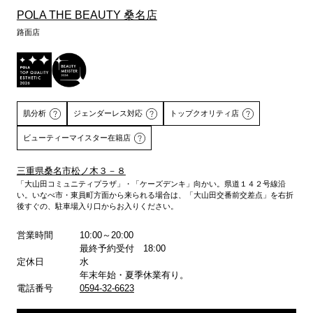
POLA THE BEAUTY 桑名店
路面店
肌分析
ジェンダーレス対応
トップクオリティ店
ビューティーマイスター在籍店
三重県桑名市松ノ木３－８
「大山田コミュニティプラザ」・「ケーズデンキ」向かい。県道１４２号線沿
い。いなべ市・東員町方面から来られる場合は、「大山田交番前交差点」を右折
詳しくはこちら
後すぐの、駐車場入り口からお入りください。
営業時間
10:00～20:00
最終予約受付 18:00
定休日
水
年末年始・夏季休業有り。
電話番号
0594-32-6623