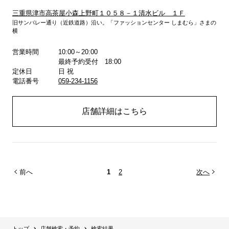
三重県津市高茶屋小森上野町１０５８－１清水ビル １Ｆ
旧サンバレー通り（近鉄道路）沿い。「ファッションセンター しまむら」さまの
詳しくはこちら
横
営業時間
10:00～20:00
最終予約受付 18:00
定休日
日 祝
電話番号
059-234-1156
店舗詳細はこちら
前へ
1
2
次へ
トップ
店舗検索・予約
検索結果