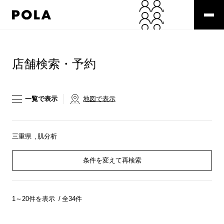
ペ
ー
ジ
の
コ
先
ン
頭
テ
店舗検索・予約
で
ン
す
ツ
コ
エ
ン
リ
一覧で表示
地図で表示
テ
ア
ン
で
ツ
す
エ
三重県
肌分析
リ
ア
条件を変えて再検索
へ
1～20件を表示
全34件