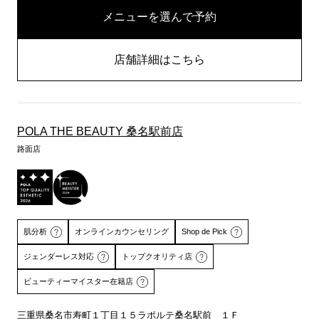
メニューを選んで予約
店舗詳細はこちら
POLA THE BEAUTY 桑名駅前店
路面店
肌分析
オンラインカウンセリング
Shop de Pick
ジェンダーレス対応
トップクオリティ店
ビューティーマイスター在籍店
三重県桑名市寿町１丁目１５ラポルテ桑名駅前 １Ｆ
詳しくはこちら
詳しくはこちら