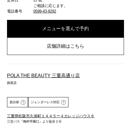
定休日
日 祝
ご相談に応じます。
電話番号
0599-43-9292
メニューを選んで予約
店舗詳細はこちら
POLA THE BEAUTY 三重高通り店
路面店
肌分析
ジェンダーレス対応
三重県松阪市久保町１４４５ー４カレッジハウス６
三交バス『梅村学園口』より徒歩２分
詳しくはこちら