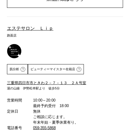
エステサロン Ｌｉｐ
路面店
肌分析
ビューティーマイスター在籍店
三重県四日市市ときわ２－７－１３ ２Ａ号室
湯の山線 伊勢松本駅より 徒歩5分
詳しくはこちら
営業時間
10:00～20:00
最終予約受付 18:00
定休日
無休
ご相談に応じます。
年末年始・夏季休業有り。
電話番号
059-355-5868