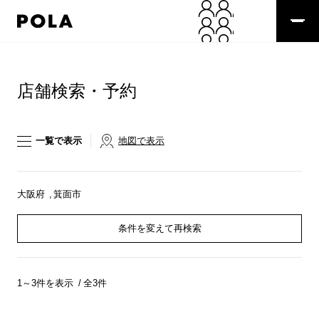
ペ
ー
ジ
の
コ
先
ン
頭
テ
店舗検索・予約
で
ン
す
ツ
コ
エ
ン
リ
一覧で表示
地図で表示
テ
ア
ン
で
ツ
す
エ
大阪府
箕面市
リ
ア
条件を変えて再検索
へ
1～3件を表示
全3件