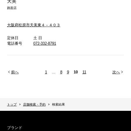
天美
路面店
大阪府松原市天美東４－４０３
定休日
土 日
電話番号
072-332-8791
前へ
1
…
8
9
10
11
次へ
トップ
店舗検索・予約
検索結果
ブランド