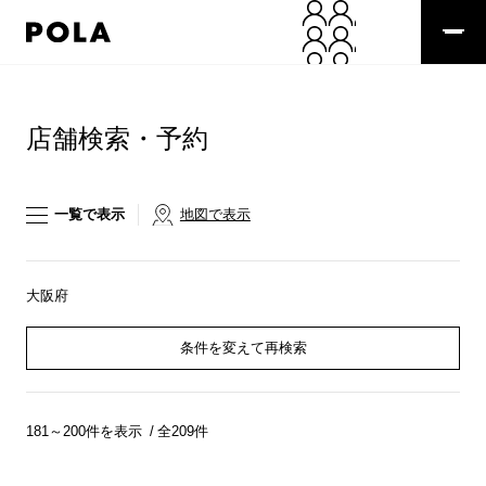
ペ
ー
ジ
の
コ
先
ン
頭
テ
店舗検索・予約
で
ン
す
ツ
コ
エ
ン
リ
一覧で表示
地図で表示
テ
ア
ン
で
ツ
す
エ
大阪府
リ
ア
条件を変えて再検索
へ
181～200件を表示
全209件