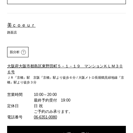
美ｃｏｅｕｒ
路面店
肌分析
大阪府大阪市都島区東野田町５－１－１９ マンションＫＬＭ３０
６号
ＪＲ『京橋』駅 京阪『京橋』駅より徒歩６分 / 大阪メトロ長堀鶴見緑地線『京
橋』駅より徒歩３分
詳しくはこちら
営業時間
10:00～20:00
最終予約受付 19:00
定休日
日 祝
ご予約のみ承ります。
電話番号
06-6351-0080