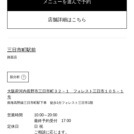
メニューを選んで予約
店舗詳細はこちら
三日市町駅前
路面店
肌分析
大阪府河内長野市三日市町３２－１ フォレスト三日市１０５－１
号
南海高野線三日市町駅下車 徒歩1分フォレスト三日市1階
詳しくはこちら
営業時間
10:00～20:00
最終予約受付 17:00
定休日
日 祝
ご相談に応じます。