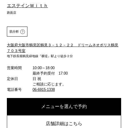
エステインＷｉｔｈ
路面店
肌分析
大阪府大阪市鶴見区鶴見３－１２－２２ ドリームネオポリス鶴見
７０３号室
地下鉄長堀鶴見緑地線『横堤』駅より徒歩２分
詳しくはこちら
営業時間
10:00～18:00
最終予約受付 17:00
定休日
日 祝
ご相談に応じます。
電話番号
06-6915-1338
メニューを選んで予約
店舗詳細はこちら