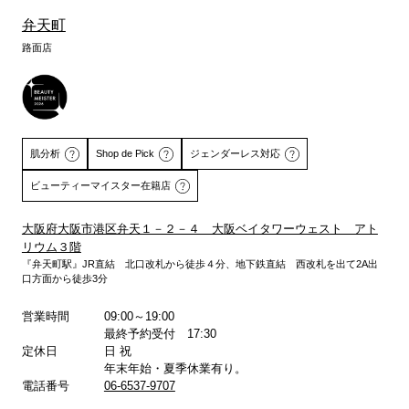
弁天町
路面店
肌分析
Shop de Pick
ジェンダーレス対応
ビューティーマイスター在籍店
大阪府大阪市港区弁天１－２－４ 大阪ベイタワーウェスト アト
リウム３階
詳しくはこちら
詳しくはこちら
『弁天町駅』JR直結 北口改札から徒歩４分、地下鉄直結 西改札を出て2A出
口方面から徒歩3分
営業時間
09:00～19:00
最終予約受付 17:30
定休日
日 祝
年末年始・夏季休業有り。
電話番号
06-6537-9707