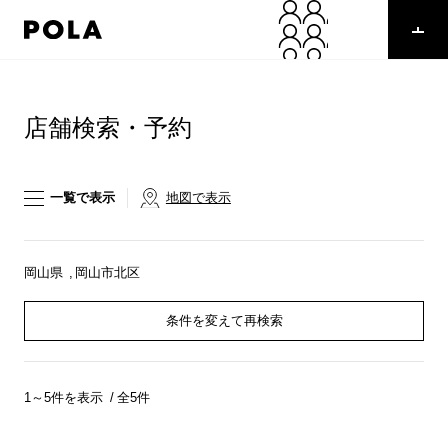
ペ
ー
ジ
の
コ
先
ン
頭
テ
店舗検索・予約
で
ン
す
ツ
コ
エ
ン
リ
一覧で表示
地図で表示
テ
ア
ン
で
ツ
す
エ
岡山県
岡山市北区
リ
ア
条件を変えて再検索
へ
1～5件を表示
全5件