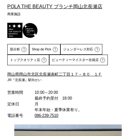
POLA THE BEAUTY ブランチ岡山北長瀬店
商業施設
肌分析
Shop de Pick
ジェンダーレス対応
トップクオリティ店
ビューティーマイスター在籍店
岡山県岡山市北区北長瀬表町二丁目１７－８０ １Ｆ
JR『北長瀬』駅向かい
詳しくはこちら
詳しくはこちら
営業時間
10:00～20:00
最終予約受付 18:00
定休日
月
年末年始・夏季休業有り。
電話番号
086-239-7510