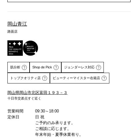
岡山青江
路面店
肌分析
Shop de Pick
ジェンダーレス対応
トップクオリティ店
ビューティーマイスター在籍店
岡山県岡山市北区富田１９３－３
十日市交差点すぐ近く
詳しくはこちら
詳しくはこちら
営業時間
09:30～18:00
定休日
日 祝
ご予約のみ承ります。
ご相談に応じます。
年末年始・夏季休業有り。