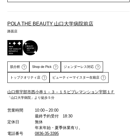
POLA THE BEAUTY 山口大学病院前店
路面店
肌分析
Shop de Pick
ジェンダーレス対応
トップクオリティ店
ビューティーマイスター在籍店
山口県宇部市西小串１－３－１５ビブレマンション宇部１Ｆ
「山口大学病院」より徒歩５分
詳しくはこちら
詳しくはこちら
営業時間
10:00～20:00
最終予約受付 18:30
定休日
無休
年末年始・夏季休業有り。
電話番号
0836-35-3395