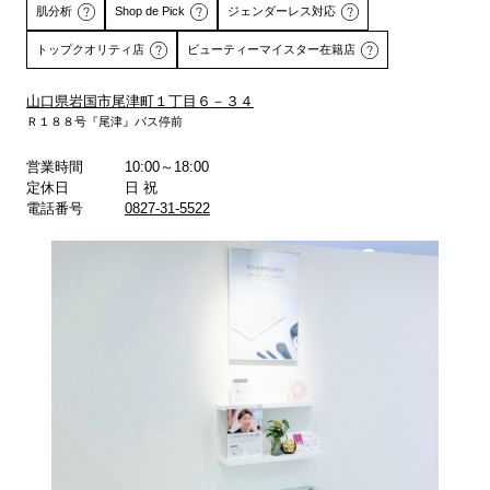
肌分析
Shop de Pick
ジェンダーレス対応
トップクオリティ店
ビューティーマイスター在籍店
山口県岩国市尾津町１丁目６－３４
Ｒ１８８号『尾津』バス停前
詳しくはこちら
詳しくはこちら
営業時間
10:00～18:00
定休日
日 祝
電話番号
0827-31-5522