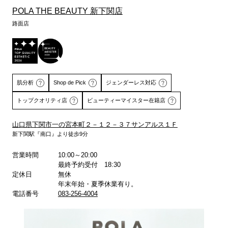
POLA THE BEAUTY 新下関店
路面店
肌分析
Shop de Pick
ジェンダーレス対応
トップクオリティ店
ビューティーマイスター在籍店
山口県下関市一の宮本町２－１２－３７サンアルス１Ｆ
新下関駅『南口』より徒歩9分
詳しくはこちら
詳しくはこちら
営業時間
10:00～20:00
最終予約受付 18:30
定休日
無休
年末年始・夏季休業有り。
電話番号
083-256-4004