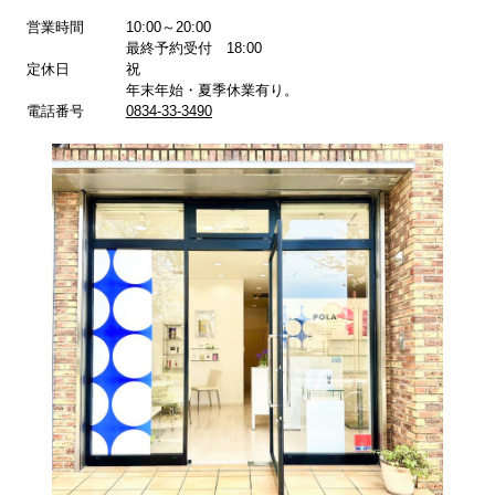
詳しくはこちら
詳しくはこちら
営業時間
10:00～20:00
最終予約受付 18:00
定休日
祝
年末年始・夏季休業有り。
電話番号
0834-33-3490