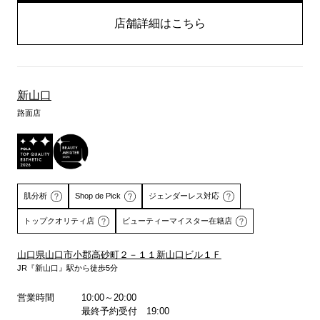
店舗詳細はこちら
新山口
路面店
肌分析
Shop de Pick
ジェンダーレス対応
トップクオリティ店
ビューティーマイスター在籍店
山口県山口市小郡高砂町２－１１新山口ビル１Ｆ
JR『新山口』駅から徒歩5分
詳しくはこちら
詳しくはこちら
営業時間
10:00～20:00
最終予約受付 19:00