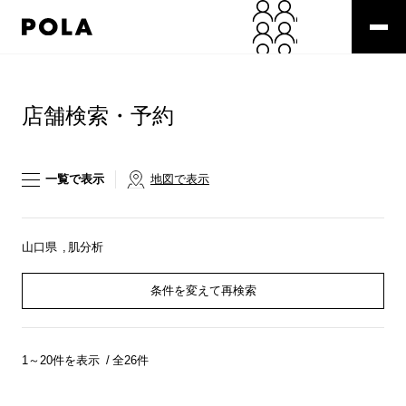
ペ
ー
ジ
の
コ
先
ン
頭
テ
店舗検索・予約
で
ン
す
ツ
コ
エ
ン
リ
一覧で表示
地図で表示
テ
ア
ン
で
ツ
す
エ
山口県
肌分析
リ
ア
条件を変えて再検索
へ
1～20件を表示
全26件