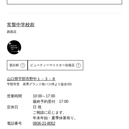
常盤中学校前
路面店
肌分析
ビューティーマイスター在籍店
山口県宇部市野中１－３－８
宇部市営 高専グランド前バス停より徒歩3分
詳しくはこちら
営業時間
10:00～17:00
最終予約受付 17:00
定休日
日 祝
ご相談に応じます。
年末年始・夏季休業有り。
電話番号
0836-21-8052