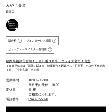
みやじ参道
路面店
肌分析
ジェンダーレス対応
ビューティーマイスター在籍店
福岡県福津市宮司１丁目８番３０号 グレイス宮司Ａ号室
ＪＲ鹿児島本線『福間』駅より、津屋崎行き西鉄バス『戸井手』バス停下車徒歩
詳しくはこちら
４分。「中川印刷」さま横
営業時間
10:00～19:00
最終予約受付 18:00
定休日
日 祝
ご相談に応じます。
電話番号
0940-62-5890