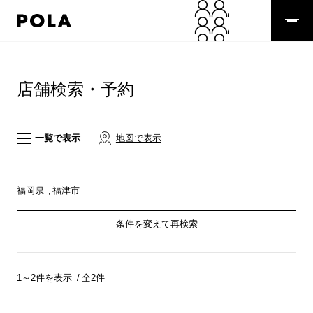
ペ
ー
ジ
の
コ
先
ン
頭
テ
店舗検索・予約
で
ン
す
ツ
コ
エ
ン
リ
一覧で表示
地図で表示
テ
ア
ン
で
ツ
す
エ
福岡県
福津市
リ
ア
条件を変えて再検索
へ
1～2件を表示
全2件