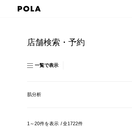
ペ
ー
ジ
コ
の
ン
先
テ
店舗検索・予約
頭
ン
で
ツ
す
エ
一覧で表示
コ
リ
ン
ア
テ
で
肌分析
ン
す
ツ
エ
リ
1～20件を表示
全1722件
ア