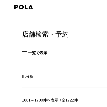
ペ
ー
ジ
コ
の
ン
先
テ
店舗検索・予約
頭
ン
で
ツ
す
エ
一覧で表示
コ
リ
ン
ア
テ
で
肌分析
ン
す
ツ
エ
リ
1681～1700件を表示
全1722件
ア