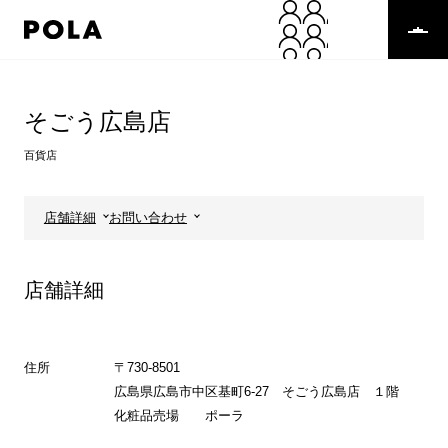
ペ
ー
ジ
の
コ
先
ン
頭
テ
そごう広島店
で
ン
す
ツ
百貨店
コ
エ
ン
リ
テ
ア
店舗詳細
お問い合わせ
ン
で
ツ
す
エ
店舗詳細
リ
ア
へ
住所
〒730-8501
広島県広島市中区基町6-27 そごう広島店 １階
化粧品売場 ポーラ