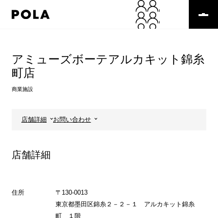
ペ
ー
ジ
の
コ
先
ン
頭
テ
アミューズボーテアルカキット錦糸
で
ン
町店
す
ツ
コ
エ
商業施設
ン
リ
テ
ア
ン
で
店舗詳細
お問い合わせ
ツ
す
エ
リ
ア
店舗詳細
へ
住所
〒130-0013
東京都墨田区錦糸２－２－１ アルカキット錦糸
町 １階