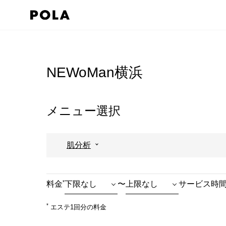
ペ
ー
ジ
コ
の
ン
先
テ
NEWoMan横浜
頭
ン
で
ツ
す
エ
メニュー選択
コ
リ
ン
ア
肌分析
テ
で
ン
す
ツ
*
料金
〜
サービス時
エ
リ
*
エステ1回分の料金
ア