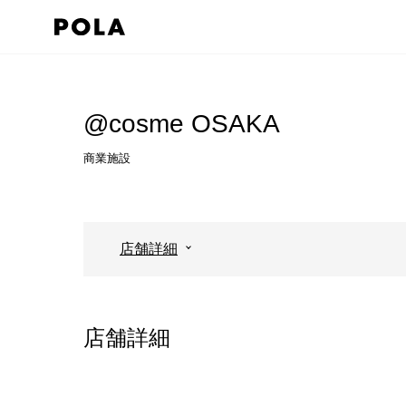
ペ
ー
ジ
コ
の
ン
先
テ
@cosme OSAKA
頭
ン
商業施設
で
ツ
す
エ
コ
リ
ン
ア
店舗詳細
テ
で
ン
す
ツ
店舗詳細
エ
リ
ア