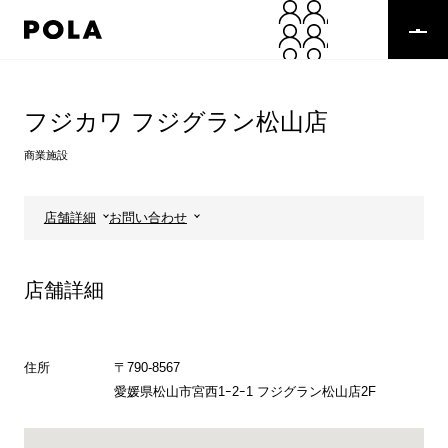
ペ
ー
ジ
の
コ
先
ン
頭
テ
フジカワ フジグラン松山店
で
ン
す
ツ
商業施設
コ
エ
ン
リ
テ
ア
店舗詳細
お問い合わせ
ン
で
ツ
す
エ
店舗詳細
リ
ア
へ
住所
〒790-8567
愛媛県松山市宮西1ｰ2ｰ1 フジグラン松山店2F