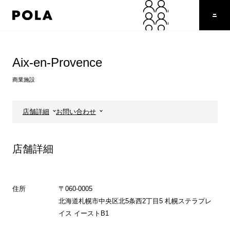
ペ
ー
ジ
の
コ
先
ン
頭
テ
Aix-en-Provence
で
ン
す
ツ
商業施設
コ
エ
ン
リ
テ
ア
店舗詳細
お問い合わせ
ン
で
ツ
す
エ
店舗詳細
リ
ア
へ
住所
〒060-0005
北海道札幌市中央区北5条西2丁目5 札幌ステラプレ
イス イーストB1