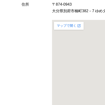
へ
住所
〒874-0943
大分県別府市楠町382－7 ゆめ