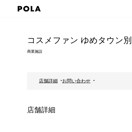
ペ
ー
ジ
コ
の
ン
先
テ
コスメファン ゆめタウン
頭
ン
商業施設
で
ツ
す
エ
コ
リ
ン
ア
店舗詳細
お問い合わせ
テ
で
ン
す
ツ
店舗詳細
エ
リ
ア