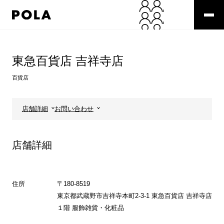
ペ
ー
ジ
の
コ
先
ン
頭
テ
東急百貨店 吉祥寺店
で
ン
す
ツ
百貨店
コ
エ
ン
リ
テ
ア
店舗詳細
お問い合わせ
ン
で
ツ
す
エ
店舗詳細
リ
ア
へ
住所
〒180-8519
東京都武蔵野市吉祥寺本町2-3-1 東急百貨店 吉祥寺店
１階 服飾雑貨・化粧品