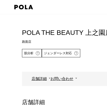
ペ
ー
ジ
コ
の
ン
先
テ
POLA THE BEAUTY 上之
頭
ン
路面店
で
ツ
す
エ
肌分析
ジェンダーレス対応
コ
リ
ン
ア
テ
で
ン
す
店舗詳細
お問い合わせ
ツ
詳しくはこちら
エ
リ
店舗詳細
ア