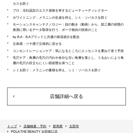
カスを防ぐ
プロ：当社認定のエステ資格を有するビューティーディレクター
ホワイトニング：メラニンの生成を抑え、シミ・ソバカスを防ぐ
モーションスキャンテクノロジー：顔の動き（動画）から、肌三層の状態の
推測に用いるデータ取得を行う、ポーラ独自の技術のこと
by B.A：B.Aブランドと共通の保湿成分を配合
立体感：ツヤ感で立体的に見せる
コンセントレーションケア：気になるところにエッセンスを重ねて使う手技
毛穴ケア：角層の毛穴の汚れや余分な古い角層を落とし、うるおいにより角
層の毛穴の目立ちにくい肌状態を保つこと
シミを防ぐ：メラニンの蓄積を抑え、シミ・ソバカスを防ぐ
店舗詳細へ戻る
トップ
店舗検索・予約
群馬県
太田市
POLA THE BEAUTY 太田南口店