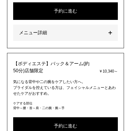
予約に進む
メニュー詳細
【ボディエステ】バック＆アーム(約
50分)店舗限定
￥10,340～
気になる背中や二の腕をケアしたい方へ。
ブライダルを控えている方は、フェイシャルメニューとあわ
せたケアがおすすめ。
ケアする部位
背中～腰・首～肩・二の腕・腕～手
予約に進む