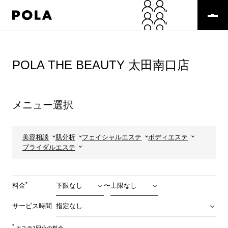
ペ
ー
ジ
の
コ
先
ン
頭
テ
POLA THE BEAUTY 太田南口店
で
ン
す
ツ
コ
エ
ン
リ
メニュー選択
テ
ア
ン
で
ツ
す
エ
美容相談
肌分析
フェイシャルエステ
ボディエステ
リ
ブライダルエステ
ア
へ
*
料金
〜
サービス時間
*