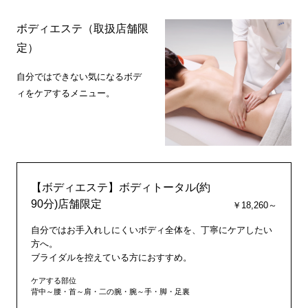
ボディエステ（取扱店舗限
定）
自分ではできない気になるボデ
ィをケアするメニュー。
【ボディエステ】ボディトータル(約
90分)店舗限定
￥18,260～
自分ではお手入れしにくいボディ全体を、丁寧にケアしたい
方へ。
ブライダルを控えている方におすすめ。
ケアする部位
背中～腰・首～肩・二の腕・腕～手・脚・足裏