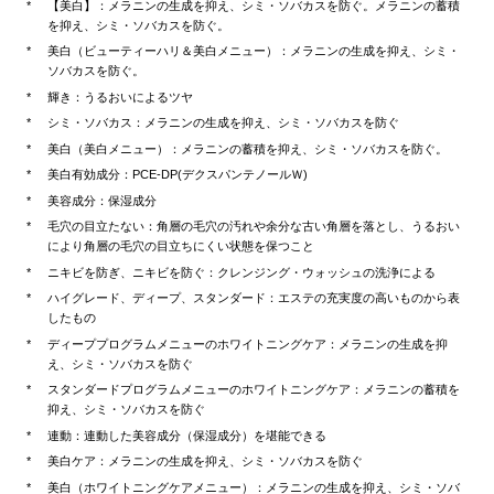
【美白】：メラニンの生成を抑え、シミ・ソバカスを防ぐ。メラニンの蓄積
を抑え、シミ・ソバカスを防ぐ。
美白（ビューティーハリ＆美白メニュー）：メラニンの生成を抑え、シミ・
ソバカスを防ぐ。
輝き：うるおいによるツヤ
シミ・ソバカス：メラニンの生成を抑え、シミ・ソバカスを防ぐ
美白（美白メニュー）：メラニンの蓄積を抑え、シミ・ソバカスを防ぐ。
美白有効成分：PCE-DP(デクスパンテノールＷ)
美容成分：保湿成分
毛穴の目立たない：角層の毛穴の汚れや余分な古い角層を落とし、うるおい
により角層の毛穴の目立ちにくい状態を保つこと
ニキビを防ぎ、ニキビを防ぐ：クレンジング・ウォッシュの洗浄による
ハイグレード、ディープ、スタンダード：エステの充実度の高いものから表
したもの
ディーププログラムメニューのホワイトニングケア：メラニンの生成を抑
え、シミ・ソバカスを防ぐ
スタンダードプログラムメニューのホワイトニングケア：メラニンの蓄積を
抑え、シミ・ソバカスを防ぐ
連動：連動した美容成分（保湿成分）を堪能できる
美白ケア：メラニンの生成を抑え、シミ・ソバカスを防ぐ
美白（ホワイトニングケアメニュー）：メラニンの生成を抑え、シミ・ソバ