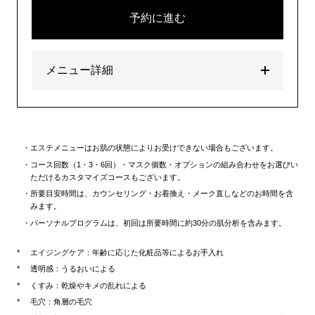
予約に進む
メニュー詳細
エステメニューはお肌の状態によりお受けできない場合もございます。
コース回数（1・3・6回）・マスク個数・オプションの組み合わせをお選びい
ただけるカスタマイズコースもございます。
所要目安時間は、カウンセリング・お着換え・メーク直しなどのお時間を含
みます。
パーソナルプログラムは、初回は所要時間に約30分の肌分析を含みます。
エイジングケア：年齢に応じた化粧品等によるお手入れ
透明感：うるおいによる
くすみ：乾燥やキメの乱れによる
毛穴：角層の毛穴