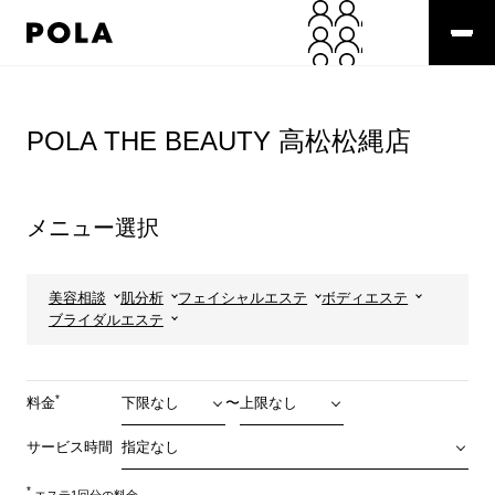
ペ
ー
ジ
の
コ
先
ン
頭
テ
POLA THE BEAUTY 高松松縄店
で
ン
す
ツ
コ
エ
ン
リ
メニュー選択
テ
ア
ン
で
ツ
す
エ
美容相談
肌分析
フェイシャルエステ
ボディエステ
リ
ブライダルエステ
ア
へ
*
料金
〜
サービス時間
*