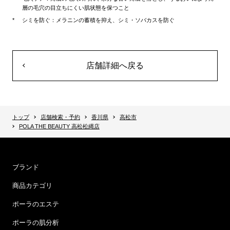
層の毛穴の目立ちにくい肌状態を保つこと
シミを防ぐ：メラニンの蓄積を抑え、シミ・ソバカスを防ぐ
店舗詳細へ戻る
トップ
店舗検索・予約
香川県
高松市
POLA THE BEAUTY 高松松縄店
ブランド
商品カテゴリ
ポーラのエステ
ポーラの肌分析