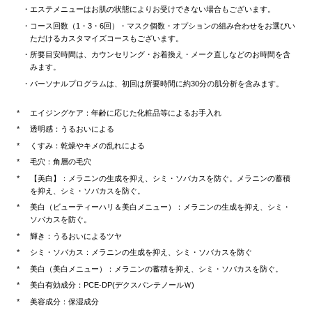
エステメニューはお肌の状態によりお受けできない場合もございます。
コース回数（1・3・6回）・マスク個数・オプションの組み合わせをお選びい
ただけるカスタマイズコースもございます。
所要目安時間は、カウンセリング・お着換え・メーク直しなどのお時間を含
みます。
パーソナルプログラムは、初回は所要時間に約30分の肌分析を含みます。
エイジングケア：年齢に応じた化粧品等によるお手入れ
透明感：うるおいによる
くすみ：乾燥やキメの乱れによる
毛穴：角層の毛穴
【美白】：メラニンの生成を抑え、シミ・ソバカスを防ぐ。メラニンの蓄積
を抑え、シミ・ソバカスを防ぐ。
美白（ビューティーハリ＆美白メニュー）：メラニンの生成を抑え、シミ・
ソバカスを防ぐ。
輝き：うるおいによるツヤ
シミ・ソバカス：メラニンの生成を抑え、シミ・ソバカスを防ぐ
美白（美白メニュー）：メラニンの蓄積を抑え、シミ・ソバカスを防ぐ。
美白有効成分：PCE-DP(デクスパンテノールＷ)
美容成分：保湿成分