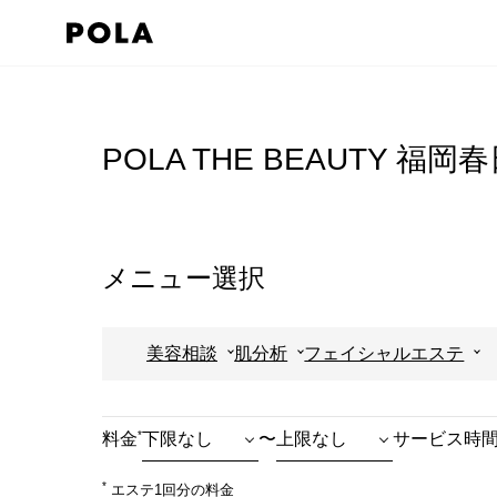
ペ
ー
ジ
コ
の
ン
先
テ
POLA THE BEAUTY 福岡
頭
ン
で
ツ
す
エ
コ
リ
メニュー選択
ン
ア
テ
で
美容相談
肌分析
フェイシャルエステ
ン
す
ツ
エ
*
料金
〜
サービス時
リ
ア
*
エステ1回分の料金