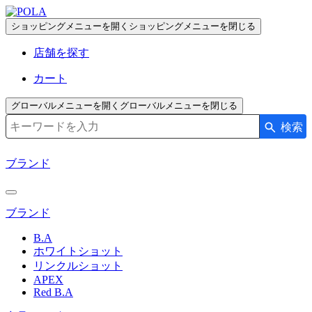
ペ
ー
ショッピングメニューを開く
ショッピングメニューを閉じる
ジ
店舗を探す
の
先
カート
頭
で
グローバルメニューを開く
グローバルメニューを閉じる
す
検索
検索キーワード入力
コ
ン
ブランド
テ
ン
ツ
ブランド
エ
リ
B.A
ア
ホワイトショット
へ
リンクルショット
APEX
Red B.A