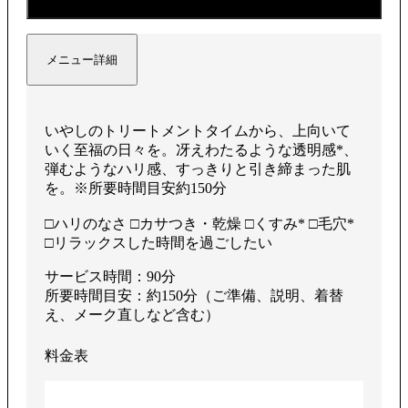
メニュー詳細
いやしのトリートメントタイムから、上向いて
いく至福の⽇々を。冴えわたるような透明感*、
弾むようなハリ感、すっきりと引き締まった肌
を。※所要時間目安約150分
□ハリのなさ □カサつき・乾燥 □くすみ* □毛穴*
□リラックスした時間を過ごしたい
サービス時間：90分
所要時間目安：約150分（ご準備、説明、着替
え、メーク直しなど含む）
料金表