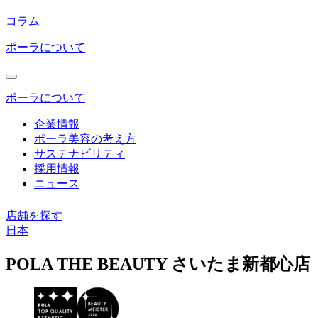
コラム
ポーラについて
ポーラについて
企業情報
ポーラ美容の考え方
サステナビリティ
採用情報
ニュース
店舗を探す
日本
コ
POLA THE BEAUTY さいたま新都心店
ン
テ
ン