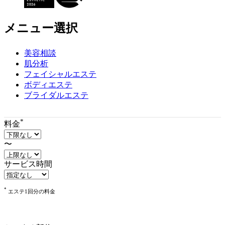
ツ
エ
リ
メニュー選択
ア
で
美容相談
す
肌分析
フェイシャルエステ
ボディエステ
ブライダルエステ
*
料金
〜
サービス時間
*
エステ1回分の料金