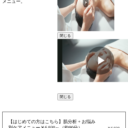
メニュー。
閉じる
動
閉じる
画
【はじめての方はこちら】肌分析 + お悩み
別ケアメニュー￥6,930～（約90分）