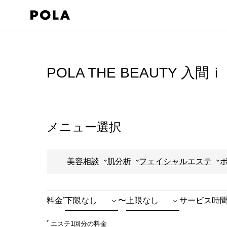
ペ
ー
ジ
コ
の
ン
先
テ
POLA THE BEAUTY 入
頭
ン
で
ツ
す
エ
コ
リ
メニュー選択
ン
ア
テ
で
美容相談
肌分析
フェイシャルエステ
ン
す
ツ
エ
*
料金
〜
サービス時
リ
ア
*
エステ1回分の料金