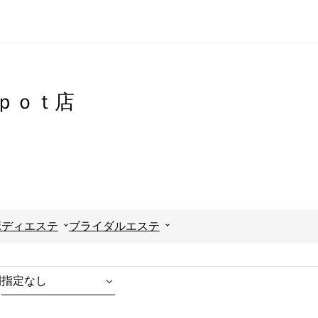
間ｉｐｏｔ店
ボディエステ
ブライダルエステ
間