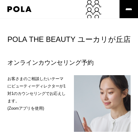
ペ
ー
ジ
の
コ
先
ン
頭
テ
POLA THE BEAUTY ユーカリが丘店
で
ン
す
ツ
コ
エ
ン
リ
オンラインカウンセリング予約
テ
ア
ン
で
ツ
す
お客さまのご相談したいテーマ
エ
にビューティーディレクターが1
リ
対1のカウンセリングでお応えし
ア
ます。
へ
(Zoomアプリを使用)