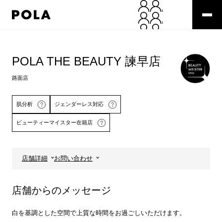
ペ
ー
ジ
の
コ
先
ン
頭
テ
POLA THE BEAUTY 諫早店
で
ン
す
ツ
路面店
コ
エ
ン
リ
テ
ア
肌分析
ジェンダーレス対応
ン
で
ビューティーマイスター在籍店
ツ
す
エ
リ
ア
店舗詳細
お問い合わせ
へ
詳しくはこちら
店舗からのメッセージ
白を基調とした空間で上質な時間をお過ごしいただけます。