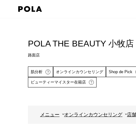
ペ
ー
ジ
コ
の
ン
先
テ
POLA THE BEAUTY 小牧店
頭
ン
で
路面店
ツ
す
エ
肌分析
オンラインカウンセリング
Shop de Pick
コ
リ
ン
ア
ビューティーマイスター在籍店
テ
で
ン
す
ツ
詳しくはこちら
エ
メニュー
オンラインカウンセリング
店
リ
ア