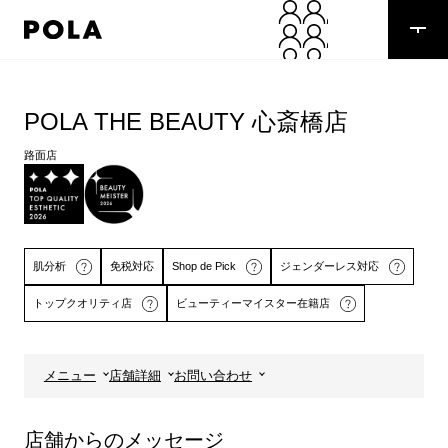
ペ
ー
ジ
の
コ
先
ン
頭
テ
POLA THE BEAUTY 心斎橋店
で
ン
す
ツ
路面店
コ
エ
ン
リ
テ
ア
ン
で
ツ
す
肌分析
免税対応
Shop de Pick
ジェンダーレス対応
エ
リ
トップクオリティ店
ビューティーマイスター在籍店
ア
へ
メニュー
店舗詳細
お問い合わせ
詳しくはこちら
詳しくはこちら
店舗からのメッセージ