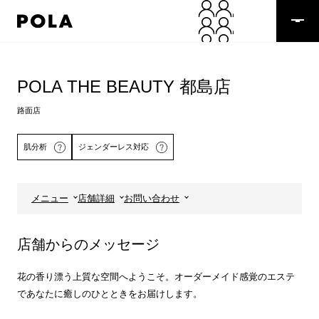
ペ
ー
ジ
の
コ
先
ン
頭
テ
POLA THE BEAUTY 都島店
で
ン
す
ツ
路面店
コ
エ
ン
リ
肌分析
ジェンダーレス対応
テ
ア
ン
で
ツ
す
エ
メニュー
店舗詳細
お問い合わせ
リ
詳しくはこちら
ア
へ
店舗からのメッセージ
花の香り漂う上質な空間へようこそ。オーダーメイド感覚のエステ
であなたに癒しのひとときをお届けします。