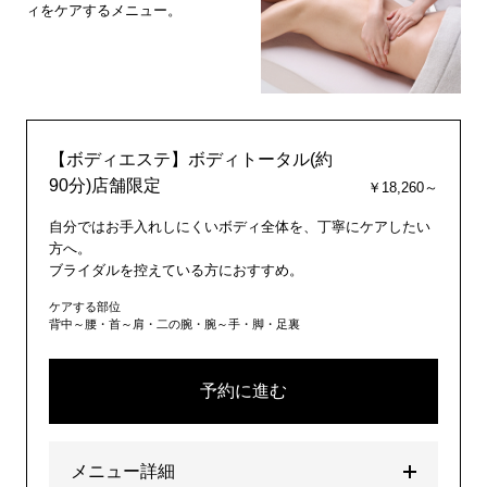
ィをケアするメニュー。
【ボディエステ】ボディトータル(約
90分)店舗限定
￥18,260～
自分ではお手入れしにくいボディ全体を、丁寧にケアしたい
方へ。
ブライダルを控えている方におすすめ。
ケアする部位
背中～腰・首～肩・二の腕・腕～手・脚・足裏
予約に進む
メニュー詳細