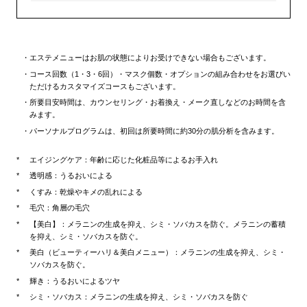
エステメニューはお肌の状態によりお受けできない場合もございます。
コース回数（1・3・6回）・マスク個数・オプションの組み合わせをお選びい
ただけるカスタマイズコースもございます。
所要目安時間は、カウンセリング・お着換え・メーク直しなどのお時間を含
みます。
パーソナルプログラムは、初回は所要時間に約30分の肌分析を含みます。
エイジングケア：年齢に応じた化粧品等によるお手入れ
透明感：うるおいによる
くすみ：乾燥やキメの乱れによる
毛穴：角層の毛穴
【美白】：メラニンの生成を抑え、シミ・ソバカスを防ぐ。メラニンの蓄積
を抑え、シミ・ソバカスを防ぐ。
美白（ビューティーハリ＆美白メニュー）：メラニンの生成を抑え、シミ・
ソバカスを防ぐ。
輝き：うるおいによるツヤ
シミ・ソバカス：メラニンの生成を抑え、シミ・ソバカスを防ぐ