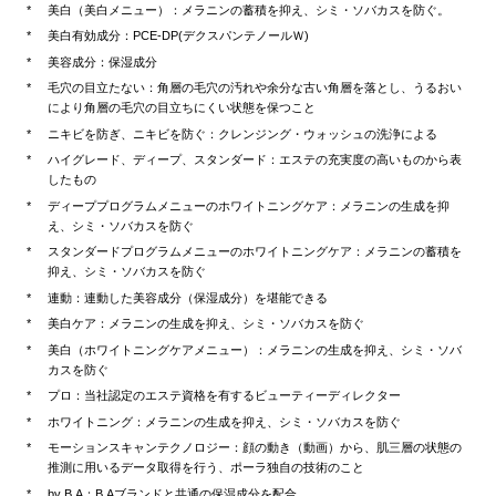
美白（美白メニュー）：メラニンの蓄積を抑え、シミ・ソバカスを防ぐ。
美白有効成分：PCE-DP(デクスパンテノールＷ)
美容成分：保湿成分
毛穴の目立たない：角層の毛穴の汚れや余分な古い角層を落とし、うるおい
により角層の毛穴の目立ちにくい状態を保つこと
ニキビを防ぎ、ニキビを防ぐ：クレンジング・ウォッシュの洗浄による
ハイグレード、ディープ、スタンダード：エステの充実度の高いものから表
したもの
ディーププログラムメニューのホワイトニングケア：メラニンの生成を抑
え、シミ・ソバカスを防ぐ
スタンダードプログラムメニューのホワイトニングケア：メラニンの蓄積を
抑え、シミ・ソバカスを防ぐ
連動：連動した美容成分（保湿成分）を堪能できる
美白ケア：メラニンの生成を抑え、シミ・ソバカスを防ぐ
美白（ホワイトニングケアメニュー）：メラニンの生成を抑え、シミ・ソバ
カスを防ぐ
プロ：当社認定のエステ資格を有するビューティーディレクター
ホワイトニング：メラニンの生成を抑え、シミ・ソバカスを防ぐ
モーションスキャンテクノロジー：顔の動き（動画）から、肌三層の状態の
推測に用いるデータ取得を行う、ポーラ独自の技術のこと
by B.A：B.Aブランドと共通の保湿成分を配合