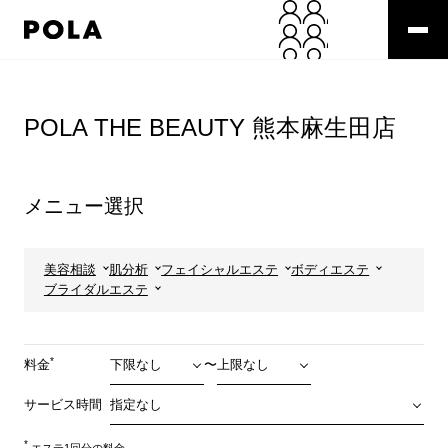
ペ
ー
ジ
の
コ
先
ン
頭
テ
POLA THE BEAUTY 熊本麻生田店
で
ン
す
ツ
コ
エ
ン
リ
メニュー選択
テ
ア
ン
で
ツ
す
エ
美容相談
肌分析
フェイシャルエステ
ボディエステ
リ
ブライダルエステ
ア
へ
*
料金
〜
サービス時間
*