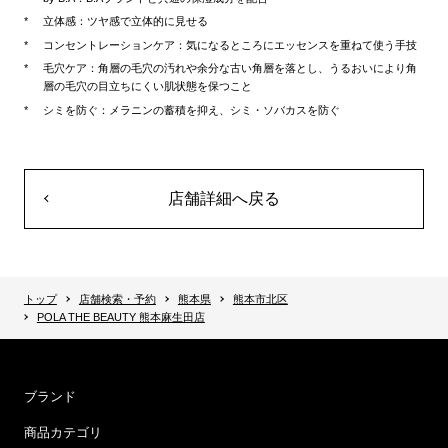
立体感：ツヤ感で立体的に見せる
コンセントレーションケア：気になるところにエッセンスを重ねて使う手技
毛穴ケア：角層の毛穴の汚れや余分な古い角層を落とし、うるおいにより角
層の毛穴の目立ちにくい肌状態を保つこと
シミを防ぐ：メラニンの蓄積を抑え、シミ・ソバカスを防ぐ
店舗詳細へ戻る
トップ
店舗検索・予約
熊本県
熊本市北区
POLA THE BEAUTY 熊本麻生田店
ブランド
商品カテゴリ