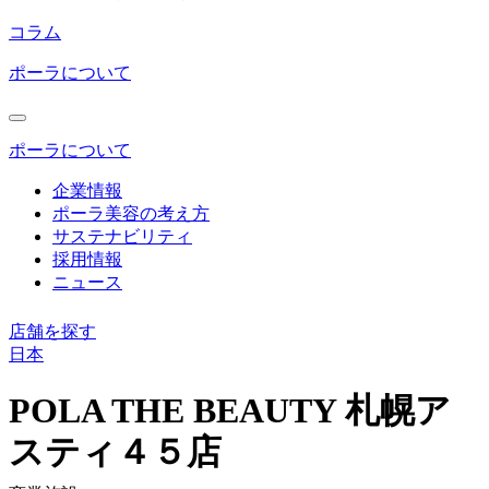
コラム
ポーラについて
ポーラについて
企業情報
ポーラ美容の考え方
サステナビリティ
採用情報
ニュース
店舗を探す
日本
コ
ン
POLA THE BEAUTY 札幌ア
テ
スティ４５店
ン
ツ