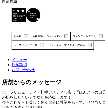
エ
商業施設
リ
ア
で
す
肌分析
免税対応
Shop de Pick
ジェンダーレス対応
トップクオリティ店
ビューティーマイスター在籍店
メニュー
店舗詳細
詳しくはこちら
詳しくはこちら
お問い合わせ
店舗からのメッセージ
ポーラザビューティー札幌アスティ45店は「ほんとうの自分
の肌を知りたい」あなたを応援します！
今もこれからも美しく輝く自分に希望をもって、ぜひ当サロ
ンをご予約くださいませ。