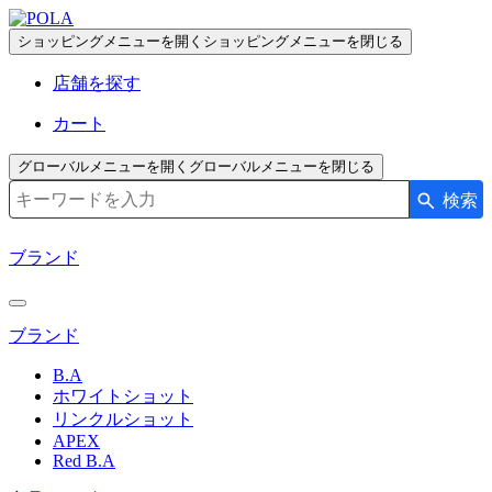
ペ
ー
ショッピングメニューを開く
ショッピングメニューを閉じる
ジ
店舗を探す
の
先
カート
頭
で
グローバルメニューを開く
グローバルメニューを閉じる
す
検索
検索キーワード入力
コ
ン
ブランド
テ
ン
ツ
ブランド
エ
リ
B.A
ア
ホワイトショット
へ
リンクルショット
APEX
Red B.A