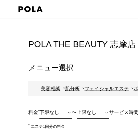
ペ
ー
ジ
コ
の
ン
先
テ
POLA THE BEAUTY 志摩店
頭
ン
で
ツ
す
エ
メニュー選択
コ
リ
ン
ア
美容相談
肌分析
フェイシャルエステ
テ
で
ン
す
ツ
*
料金
〜
サービス時
エ
リ
*
エステ1回分の料金
ア