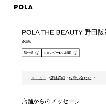
ペ
ー
ジ
コ
の
ン
先
テ
POLA THE BEAUTY 野田
頭
ン
路面店
で
ツ
す
エ
肌分析
ジェンダーレス対応
コ
リ
ン
ア
テ
で
ン
す
メニュー
店舗詳細
お問い合わせ
ツ
詳しくはこちら
エ
リ
店舗からのメッセージ
ア