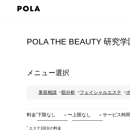
ペ
ー
ジ
コ
の
ン
先
テ
POLA THE BEAUTY 研
頭
ン
で
ツ
す
エ
コ
リ
メニュー選択
ン
ア
テ
で
美容相談
肌分析
フェイシャルエステ
ン
す
ツ
エ
*
料金
〜
サービス時
リ
ア
*
エステ1回分の料金