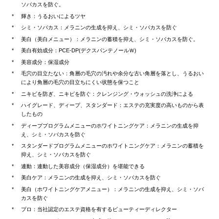
ソバカスを防ぐ。
輝き：うるおいによるツヤ
シミ・ソバカス：メラニンの生成を抑え、シミ・ソバカスを防ぐ
美白（美白メニュー）：メラニンの蓄積を抑え、シミ・ソバカスを防ぐ。
美白有効成分：PCE-DP(デクスパンテノールＷ)
美容成分：保湿成分
毛穴の目立たない：角層の毛穴の汚れや余分な古い角層を落とし、うるおい
により角層の毛穴の目立ちにくい状態を保つこと
ニキビを防ぎ、ニキビを防ぐ：クレンジング・ウォッシュの洗浄による
ハイグレード、ディープ、スタンダード：エステの充実度の高いものから表
したもの
ディーププログラムメニューのホワイトニングケア：メラニンの生成を抑
え、シミ・ソバカスを防ぐ
スタンダードプログラムメニューのホワイトニングケア：メラニンの蓄積を
抑え、シミ・ソバカスを防ぐ
連動：連動した美容成分（保湿成分）を堪能できる
美白ケア：メラニンの生成を抑え、シミ・ソバカスを防ぐ
美白（ホワイトニングケアメニュー）：メラニンの生成を抑え、シミ・ソバ
カスを防ぐ
プロ：当社認定のエステ資格を有するビューティーディレクター