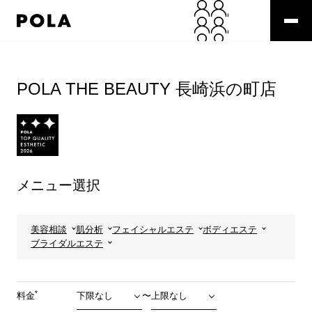
ペ
ー
ジ
の
コ
先
ン
頭
テ
POLA THE BEAUTY 長崎浜の町店
で
ン
す
ツ
コ
エ
ン
リ
テ
ア
ン
で
ツ
す
メニュー選択
エ
リ
ア
へ
美容相談
肌分析
フェイシャルエステ
ボディエステ
ブライダルエステ
*
料金
〜