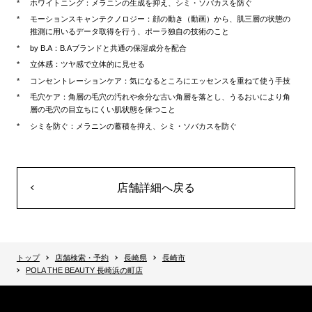
ホワイトニング：メラニンの生成を抑え、シミ・ソバカスを防ぐ
モーションスキャンテクノロジー：顔の動き（動画）から、肌三層の状態の
推測に用いるデータ取得を行う、ポーラ独自の技術のこと
by B.A：B.Aブランドと共通の保湿成分を配合
立体感：ツヤ感で立体的に見せる
コンセントレーションケア：気になるところにエッセンスを重ねて使う手技
毛穴ケア：角層の毛穴の汚れや余分な古い角層を落とし、うるおいにより角
層の毛穴の目立ちにくい肌状態を保つこと
シミを防ぐ：メラニンの蓄積を抑え、シミ・ソバカスを防ぐ
店舗詳細へ戻る
トップ
店舗検索・予約
長崎県
長崎市
POLA THE BEAUTY 長崎浜の町店