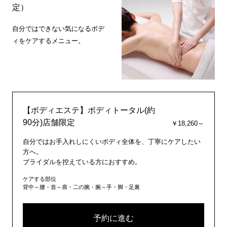
定）
自分ではできない気になるボデ
ィをケアするメニュー。
【ボディエステ】ボディトータル(約
90分)店舗限定
￥18,260～
自分ではお手入れしにくいボディ全体を、丁寧にケアしたい
方へ。
ブライダルを控えている方におすすめ。
ケアする部位
背中～腰・首～肩・二の腕・腕～手・脚・足裏
予約に進む