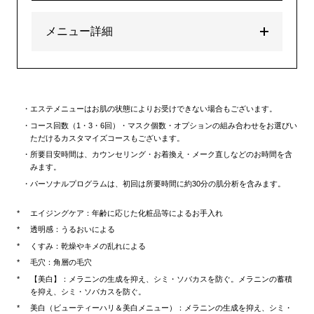
メニュー詳細
エステメニューはお肌の状態によりお受けできない場合もございます。
コース回数（1・3・6回）・マスク個数・オプションの組み合わせをお選びい
ただけるカスタマイズコースもございます。
所要目安時間は、カウンセリング・お着換え・メーク直しなどのお時間を含
みます。
パーソナルプログラムは、初回は所要時間に約30分の肌分析を含みます。
エイジングケア：年齢に応じた化粧品等によるお手入れ
透明感：うるおいによる
くすみ：乾燥やキメの乱れによる
毛穴：角層の毛穴
【美白】：メラニンの生成を抑え、シミ・ソバカスを防ぐ。メラニンの蓄積
を抑え、シミ・ソバカスを防ぐ。
美白（ビューティーハリ＆美白メニュー）：メラニンの生成を抑え、シミ・