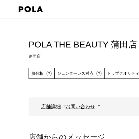
ペ
ー
ジ
コ
の
ン
先
テ
POLA THE BEAUTY 蒲田店
頭
ン
で
路面店
ツ
す
エ
肌分析
ジェンダーレス対応
トップクオリテ
コ
リ
ン
ア
テ
で
ン
す
店舗詳細
お問い合わせ
ツ
詳しくはこちら
エ
リ
ア
店舗からのメッセージ