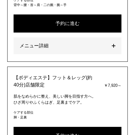
ケアする部位
背中～腰・首～肩・二の腕・腕～手
予約に進む
メニュー詳細
【ボディエステ】フット＆レッグ(約
40分)店舗限定
￥7,920～
肌をなめらかに整え、美しい脚を目指す方へ。
ひざ周りやふくらはぎ、足裏までケア。
ケアする部位
脚・足裏