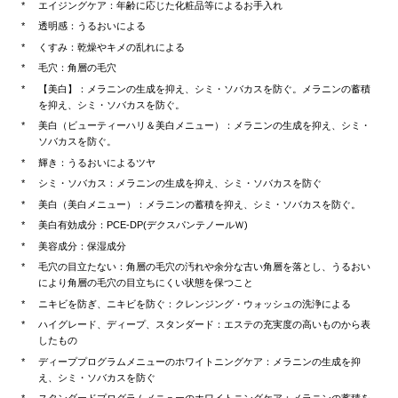
エイジングケア：年齢に応じた化粧品等によるお手入れ
透明感：うるおいによる
くすみ：乾燥やキメの乱れによる
毛穴：角層の毛穴
【美白】：メラニンの生成を抑え、シミ・ソバカスを防ぐ。メラニンの蓄積
を抑え、シミ・ソバカスを防ぐ。
美白（ビューティーハリ＆美白メニュー）：メラニンの生成を抑え、シミ・
ソバカスを防ぐ。
輝き：うるおいによるツヤ
シミ・ソバカス：メラニンの生成を抑え、シミ・ソバカスを防ぐ
美白（美白メニュー）：メラニンの蓄積を抑え、シミ・ソバカスを防ぐ。
美白有効成分：PCE-DP(デクスパンテノールＷ)
美容成分：保湿成分
毛穴の目立たない：角層の毛穴の汚れや余分な古い角層を落とし、うるおい
により角層の毛穴の目立ちにくい状態を保つこと
ニキビを防ぎ、ニキビを防ぐ：クレンジング・ウォッシュの洗浄による
ハイグレード、ディープ、スタンダード：エステの充実度の高いものから表
したもの
ディーププログラムメニューのホワイトニングケア：メラニンの生成を抑
え、シミ・ソバカスを防ぐ