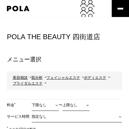
ペ
ー
ジ
の
コ
先
ン
頭
テ
POLA THE BEAUTY 四街道店
で
ン
す
ツ
コ
エ
ン
リ
メニュー選択
テ
ア
ン
で
ツ
す
エ
美容相談
肌分析
フェイシャルエステ
ボディエステ
リ
ブライダルエステ
ア
へ
*
料金
〜
サービス時間
*