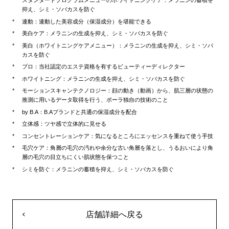
スタンダードプログラムメニューのホワイトニングケア：メラニンの蓄積を
抑え、シミ・ソバカスを防ぐ
連動：連動した美容成分（保湿成分）を堪能できる
美白ケア：メラニンの生成を抑え、シミ・ソバカスを防ぐ
美白（ホワイトニングケアメニュー）：メラニンの生成を抑え、シミ・ソバ
カスを防ぐ
プロ：当社認定のエステ資格を有するビューティーディレクター
ホワイトニング：メラニンの生成を抑え、シミ・ソバカスを防ぐ
モーションスキャンテクノロジー：顔の動き（動画）から、肌三層の状態の
推測に用いるデータ取得を行う、ポーラ独自の技術のこと
by B.A：B.Aブランドと共通の保湿成分を配合
立体感：ツヤ感で立体的に見せる
コンセントレーションケア：気になるところにエッセンスを重ねて使う手技
毛穴ケア：角層の毛穴の汚れや余分な古い角層を落とし、うるおいにより角
層の毛穴の目立ちにくい肌状態を保つこと
シミを防ぐ：メラニンの蓄積を抑え、シミ・ソバカスを防ぐ
店舗詳細へ戻る