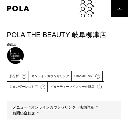
ペ
ー
ジ
の
コ
先
ン
頭
テ
POLA THE BEAUTY 岐阜柳津店
で
ン
す
ツ
路面店
コ
エ
ン
リ
テ
ア
ン
で
ツ
す
肌分析
オンラインカウンセリング
Shop de Pick
エ
リ
ジェンダーレス対応
ビューティーマイスター在籍店
ア
へ
メニュー
オンラインカウンセリング
店舗詳細
詳しくはこちら
詳しくはこちら
お問い合わせ