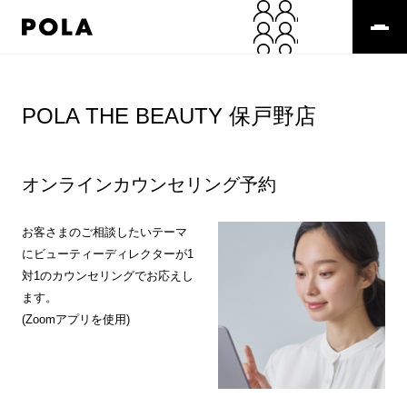
ペ
ー
ジ
の
コ
先
ン
頭
テ
POLA THE BEAUTY 保戸野店
で
ン
す
ツ
コ
エ
ン
リ
オンラインカウンセリング予約
テ
ア
ン
で
ツ
す
お客さまのご相談したいテーマ
エ
にビューティーディレクターが1
リ
対1のカウンセリングでお応えし
ア
ます。
へ
(Zoomアプリを使用)