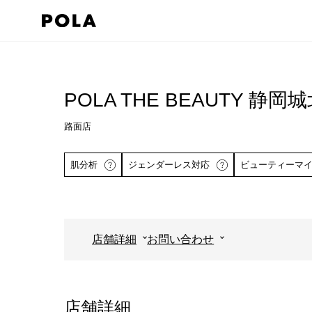
ペ
ー
ジ
コ
の
ン
先
テ
POLA THE BEAUTY 静
頭
ン
で
路面店
ツ
す
エ
肌分析
ジェンダーレス対応
ビューティーマ
コ
リ
ン
ア
テ
で
ン
す
店舗詳細
お問い合わせ
ツ
詳しくはこちら
エ
リ
ア
店舗詳細