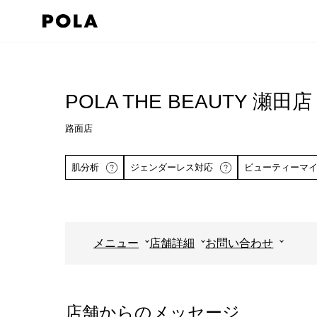
ペ
ー
ジ
コ
の
ン
先
テ
POLA THE BEAUTY 瀬田店
頭
ン
で
路面店
ツ
す
エ
肌分析
ジェンダーレス対応
ビューティーマ
コ
リ
ン
ア
テ
で
ン
す
メニュー
店舗詳細
お問い合わせ
ツ
詳しくはこちら
エ
リ
ア
店舗からのメッセージ