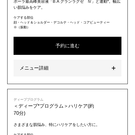
ポーラ最高峰美容液「B.A グランラグゼ Ⅳ」と連動*。幅広
い肌悩みをケア。
ケアする部位
顔・ヘッド＆ショルダー・デコルテ・ヘッド・コアビューティー
※（振動）
予約に進む
メニュー詳細
ディーププログラム
＜ディープ*プログラム＞ハリケア(約
70分)
さまざまな肌悩み、特にハリケアをしたい方に。
ケアする部位