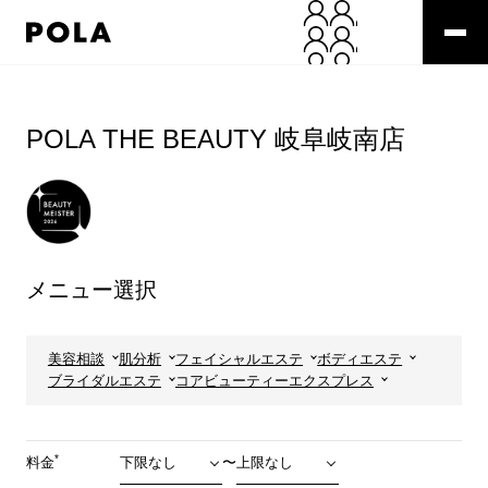
ペ
ー
ジ
の
コ
先
ン
頭
テ
POLA THE BEAUTY 岐阜岐南店
で
ン
す
ツ
コ
エ
ン
リ
テ
ア
ン
で
ツ
す
メニュー選択
エ
リ
ア
へ
美容相談
肌分析
フェイシャルエステ
ボディエステ
ブライダルエステ
コアビューティーエクスプレス
*
料金
〜