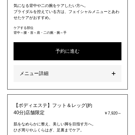
気になる背中や二の腕をケアしたい方へ。
ブライダルを控えている方は、フェイシャルメニューとあわ
せたケアがおすすめ。
ケアする部位
背中～腰・首～肩・二の腕・腕～手
予約に進む
メニュー詳細
【ボディエステ】フット＆レッグ(約
40分)店舗限定
￥7,920～
肌をなめらかに整え、美しい脚を目指す方へ。
ひざ周りやふくらはぎ、足裏までケア。