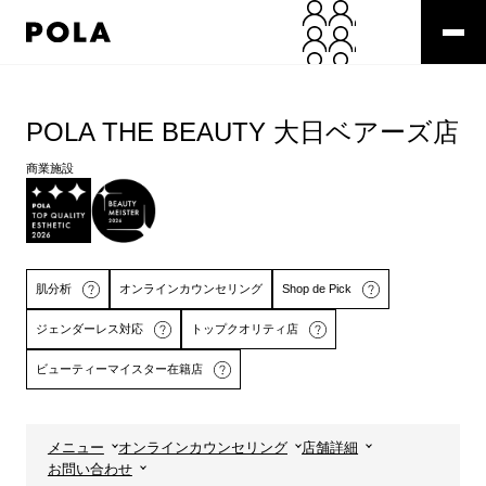
ペ
ー
ジ
の
コ
先
ン
頭
テ
POLA THE BEAUTY 大日ベアーズ店
で
ン
す
ツ
商業施設
コ
エ
ン
リ
テ
ア
ン
で
ツ
す
肌分析
オンラインカウンセリング
Shop de Pick
エ
リ
ジェンダーレス対応
トップクオリティ店
ア
へ
ビューティーマイスター在籍店
詳しくはこちら
詳しくはこちら
メニュー
オンラインカウンセリング
店舗詳細
お問い合わせ