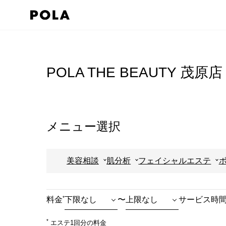
ペ
ー
ジ
コ
の
ン
先
テ
POLA THE BEAUTY 茂原店
頭
ン
で
ツ
す
エ
コ
リ
メニュー選択
ン
ア
テ
で
美容相談
肌分析
フェイシャルエステ
ン
す
ツ
エ
*
料金
〜
サービス時
リ
ア
*
エステ1回分の料金